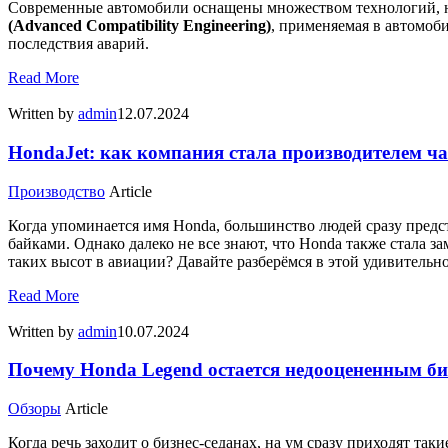
Современные автомобили оснащены множеством технологий, н
(Advanced Compatibility Engineering)
, применяемая в автомоб
последствия аварий.
Read More
Written by
admin
12.07.2024
HondaJet: как компания стала производителем ч
Производство
Article
Когда упоминается имя Honda, большинство людей сразу пред
байками. Однако далеко не все знают, что Honda также стала 
таких высот в авиации? Давайте разберёмся в этой удивительн
Read More
Written by
admin
10.07.2024
Почему Honda Legend остается недооцененным би
Обзоры
Article
Когда речь заходит о бизнес-седанах, на ум сразу приходят т