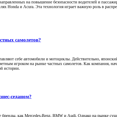
аправленных на повышение безопасности водителей и пассажир
илях Honda и Acura. Эта технология играет важную роль в распр
астных самолетов?
ставляют себе автомобили и мотоциклы. Действительно, японс
заметным игроком на рынке частных самолетов. Как компания, на
ой истории.
знес-седаном?
акие бренды, как Mercedes-Benz, BMW и Audi. Однако на рынке с