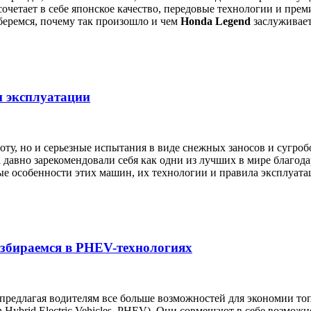
 сочетает в себе японское качество, передовые технологии и пр
беремся, почему так произошло и чем
Honda Legend
заслуживает
и эксплуатации
оту, но и серьезные испытания в виде снежных заносов и сугро
 давно зарекомендовали себя как одни из лучших в мире благо
ые особенности этих машин, их технологии и правила эксплуата
азбираемся в PHEV-технологиях
предлагая водителям все больше возможностей для экономии то
Hybrid Electric Vehicles, PHEV). Они совмещают в себе возможн