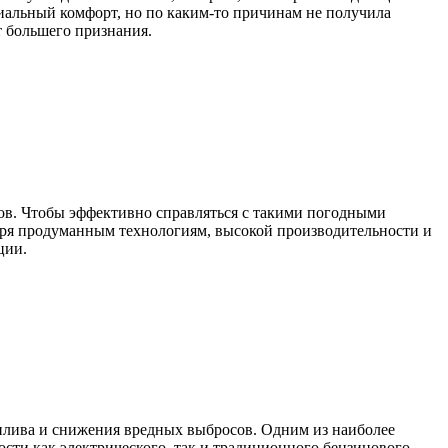
емиальный комфорт, но по каким-то причинам не получила
 большего признания.
бов. Чтобы эффективно справляться с такими погодными
даря продуманным технологиям, высокой производительности и
ции.
плива и снижения вредных выбросов. Одним из наиболее
ости как электрического, так и традиционного бензинового