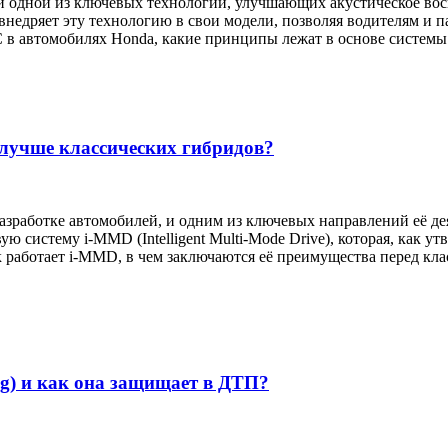
одной из ключевых технологий, улучшающих акустическое восприя
недряет эту технологию в свои модели, позволяя водителям и 
 в автомобилях Honda, какие принципы лежат в основе системы 
лучше классических гибридов?
зработке автомобилей, и одним из ключевых направлений её де
ю систему i-MMD (Intelligent Multi-Mode Drive), которая, как
к работает i-MMD, в чем заключаются её преимущества перед кл
ng) и как она защищает в ДТП?