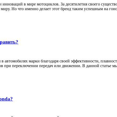
 инноваций в мире мотоциклов. За десятилетия своего существо
 миру. Но что именно делает этот бренд таким успешным на гон
править?
 в автомобилях марки благодаря своей эффективности, плавнос
ов при переключении передач или движении. В данной статье м
Honda?