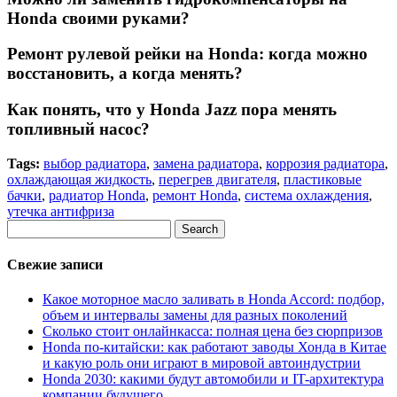
Honda своими руками?
Ремонт рулевой рейки на Honda: когда можно
восстановить, а когда менять?
Как понять, что у Honda Jazz пора менять
топливный насос?
Tags:
выбор радиатора
,
замена радиатора
,
коррозия радиатора
,
охлаждающая жидкость
,
перегрев двигателя
,
пластиковые
бачки
,
радиатор Honda
,
ремонт Honda
,
система охлаждения
,
утечка антифриза
Search
Свежие записи
Какое моторное масло заливать в Honda Accord: подбор,
объем и интервалы замены для разных поколений
Сколько стоит онлайнкасса: полная цена без сюрпризов
Honda по-китайски: как работают заводы Хонда в Китае
и какую роль они играют в мировой автоиндустрии
Honda 2030: какими будут автомобили и IT-архитектура
компании будущего