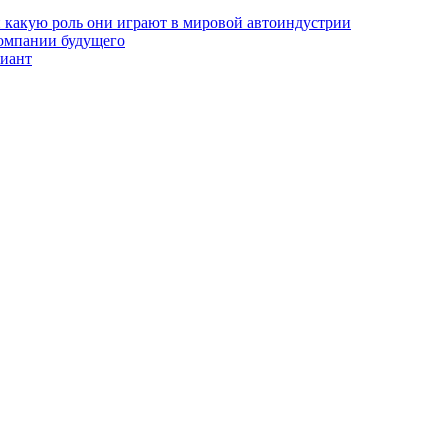
и какую роль они играют в мировой автоиндустрии
компании будущего
риант