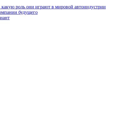
и какую роль они играют в мировой автоиндустрии
компании будущего
риант